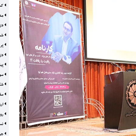
کسب
مدی
«زو
شمش
پر 
«زو
پیا
سود
شکا
سقو
ارز
رون
نسل
جیب