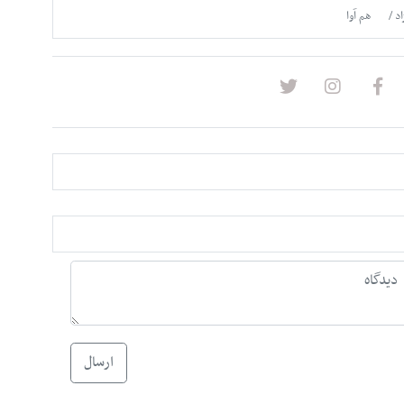
اد
هم آوا
ارسال