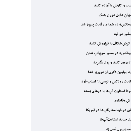
 و کارتان را آماده کنید
رانِ عامل دوران جنگ
دکس» در شورای رقابت پیروز شد
یر دو لبه
کردن شکاف را فراموش کنید
دکس» در مسیر سوپراپ شدن
ده‌‌‌روی کنید و پول بگیرید
 میلیون دلاری از دورریز غذا
یت زودکس و تپسی از اسنپ فود
ط استارت آپ‌ها با درهای بسته
ش وفاداری
ق دوباره استارتا‌پ‌ها در آمریکا
 جدید استارت‌آپ‌ها
 پرپول نسل زد