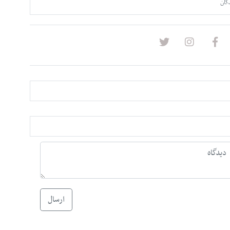
گان
ارسال