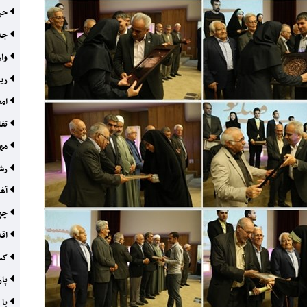
حرک
جذب
وار
ریی
امض
تفا
مهل
رش
آغا
چها
اقد
کسب
پار
با 