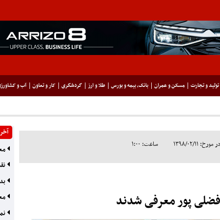
تولید و تجارت
مسکن و عمران
بانک، بیمه و بورس
طلا و ارز
گردشگری
کار و تعاون
آب و کشاورز
آخری
: ۱۳۹۸/۰۲/۱۱
ساعت: ۱:۰۰
معر
نقش
بدو
افضلی پور معرفی شدند
معر
نما