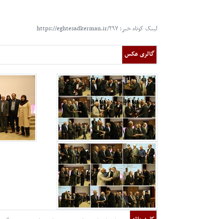
لینک کوتاه خبر: https://eghtesadkerman.ir/۲۹۷
گالری عکس